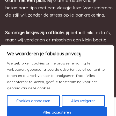
Glam met een plan.
Bij Glamfordable vind je
betaalbare tips met een vleugje luxe. Voor iedereen
die stijl wil, zonder de stress op je bankrekening.
Sommige linkjes zijn affiliate:
jij betaalt niks extra’s,
maar wij verdienen er misschien een klein beetje
aan. Win-win, darling.
We waarderen je fabulous privacy
We gebruiken cookies om je browser ervaring te
Lees onze
privacyve
rklaring
: stylish & transparant,
verbeteren, gepersonaliseerde advertenties of content te
just like us.
tonen en ons webverkeer te analyseren. Door "Alles
accepteren" te kiezen, geef je toestemming voor het
gebruik van deze cookies.
Cookies aanpassen
Alles weigeren
Copyright © 2026 Glamfordable
Alles accepteren